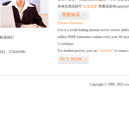
具体交易流程可
“点击这里”
查看或咨询support@
我要购买
>>
Process Overview:
4.cn is a world leading domain escrow service plat
million RMB transaction volume every year. We promi
联系我们
5 workdays.
For detailed process, you can
“visit here”
or contact
QQ：2726103981
BUY NOW
>>
Copyright © 1998 -2025 ww