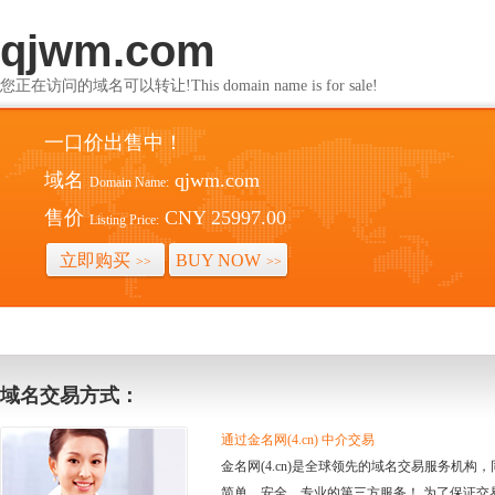
qjwm.com
您正在访问的域名可以转让!This domain name is for sale!
一口价出售中！
域名
qjwm.com
Domain Name:
售价
CNY 25997.00
Listing Price:
立即购买
BUY NOW
>>
>>
域名交易方式：
通过金名网(4.cn) 中介交易
金名网(4.cn)是全球领先的域名交易服务机
简单、安全、专业的第三方服务！ 为了保证交