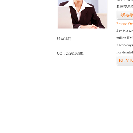
具体交易
我要
Process Ov
4.cn is a w
million RMB
联系我们
5 workdays
For detaile
QQ：2726103981
BUY 