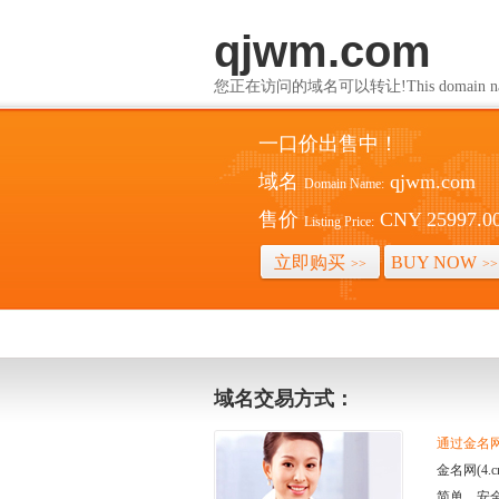
qjwm.com
您正在访问的域名可以转让!This domain name i
一口价出售中！
域名
qjwm.com
Domain Name:
售价
CNY 25997.0
Listing Price:
立即购买
BUY NOW
>>
>>
域名交易方式：
通过金名网(
金名网(4
简单、安