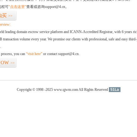
流程可
“点击这里”
查看或咨询support@4.cn。
购买
>>
erview:
orld leading domain escrow service platform and ICANN-Accredited Registrar, with 6 years ri
 transaction volume every year. We promise our clients with professional, safe and easy third-
.
d process, you can
“visit here”
or contact support@4.cn.
NOW
>>
Copyright © 1998 -2025 www.qjwm.com All Rights Reserved
51La