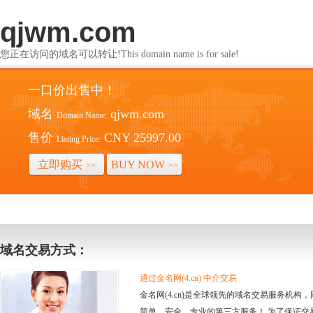
qjwm.com
您正在访问的域名可以转让!This domain name is for sale!
一口价出售中！
域名
qjwm.com
Domain Name:
售价
CNY 25997.00
Listing Price:
立即购买
BUY NOW
>>
>>
域名交易方式：
通过金名网(4.cn) 中介交易
金名网(4.cn)是全球领先的域名交易服务机
简单、安全、专业的第三方服务！ 为了保证交