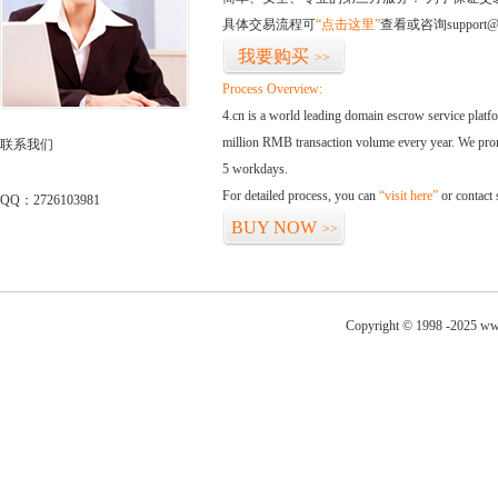
具体交易流程可
“点击这里”
查看或咨询support@
我要购买
>>
Process Overview:
4.cn is a world leading domain escrow service plat
million RMB transaction volume every year. We promi
联系我们
5 workdays.
For detailed process, you can
“visit here”
or contact
QQ：2726103981
BUY NOW
>>
Copyright © 1998 -2025 ww