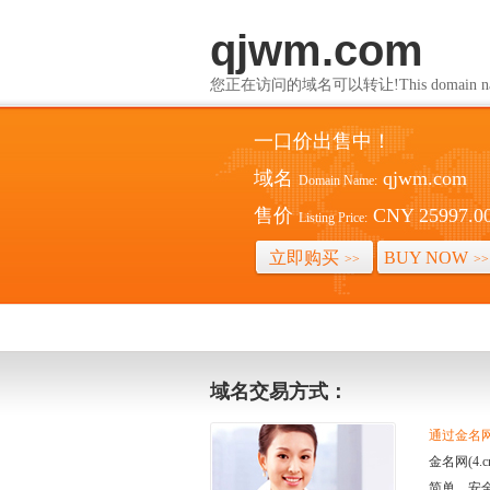
qjwm.com
您正在访问的域名可以转让!This domain name i
一口价出售中！
域名
qjwm.com
Domain Name:
售价
CNY 25997.0
Listing Price:
立即购买
BUY NOW
>>
>>
域名交易方式：
通过金名网(
金名网(4
简单、安