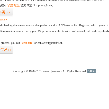
流程可
“点击这里”
查看或咨询support@4.cn。
购买
>>
erview:
orld leading domain escrow service platform and ICANN-Accredited Registrar, with 6 years ri
 transaction volume every year. We promise our clients with professional, safe and easy third-
.
d process, you can
“visit here”
or contact support@4.cn.
NOW
>>
Copyright © 1998 -2025 www.qjwm.com All Rights Reserved
51La