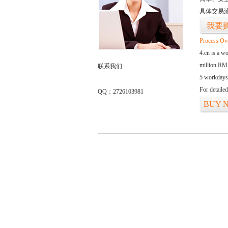
具体交易
我要
Process Ov
4.cn is a w
million RMB
联系我们
5 workdays
For detaile
QQ：2726103981
BUY 