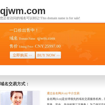
qjwm.com
您正在访问的域名可以转让!This domain name is for sale!
一口价出售中！
域名
qjwm.com
Domain Name:
售价
CNY 25997.00
Listing Price:
立即购买
BUY NOW
>>
>>
域名交易方式：
通过金名网(4.cn) 中介交易
金名网(4.cn)是全球领先的域名交易服务机
简单、安全、专业的第三方服务！ 为了保证交