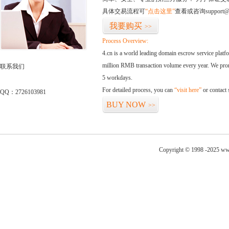
具体交易流程可
“点击这里”
查看或咨询support@
我要购买
>>
Process Overview:
4.cn is a world leading domain escrow service plat
million RMB transaction volume every year. We promi
联系我们
5 workdays.
For detailed process, you can
“visit here”
or contact
QQ：2726103981
BUY NOW
>>
Copyright © 1998 -2025 ww