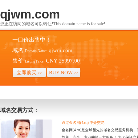
qjwm.com
您正在访问的域名可以转让!This domain name is for sale!
一口价出售中！
域名
qjwm.com
Domain Name:
售价
CNY 25997.00
Listing Price:
立即购买
BUY NOW
>>
>>
域名交易方式：
通过金名网(4.cn) 中介交易
金名网(4.cn)是全球领先的域名交易服务机
简单、安全、专业的第三方服务！ 为了保证交