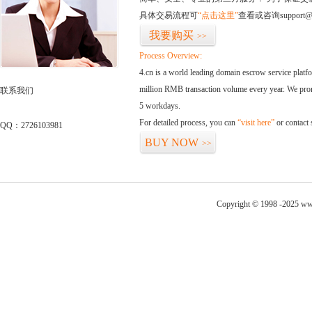
具体交易流程可
“点击这里”
查看或咨询support@
我要购买
>>
Process Overview:
4.cn is a world leading domain escrow service plat
million RMB transaction volume every year. We promi
联系我们
5 workdays.
For detailed process, you can
“visit here”
or contact
QQ：2726103981
BUY NOW
>>
Copyright © 1998 -2025 ww