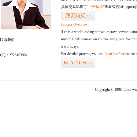
具体交易流程可
“点击这里”
查看或咨询support@
我要购买
>>
Process Overview:
4.cn is a world leading domain escrow service plat
million RMB transaction volume every year. We promi
联系我们
5 workdays.
For detailed process, you can
“visit here”
or contact
QQ：2726103981
BUY NOW
>>
Copyright © 1998 -2025 ww