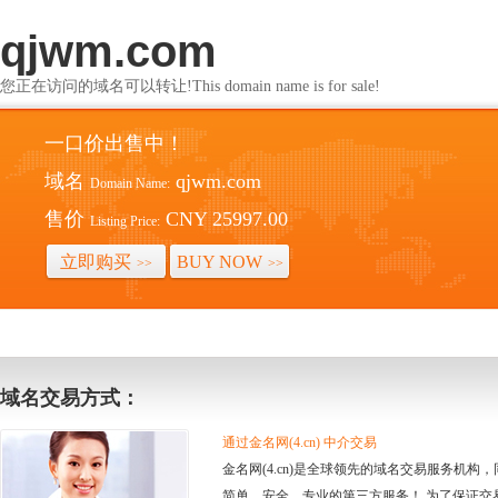
qjwm.com
您正在访问的域名可以转让!This domain name is for sale!
一口价出售中！
域名
qjwm.com
Domain Name:
售价
CNY 25997.00
Listing Price:
立即购买
BUY NOW
>>
>>
域名交易方式：
通过金名网(4.cn) 中介交易
金名网(4.cn)是全球领先的域名交易服务机
简单、安全、专业的第三方服务！ 为了保证交