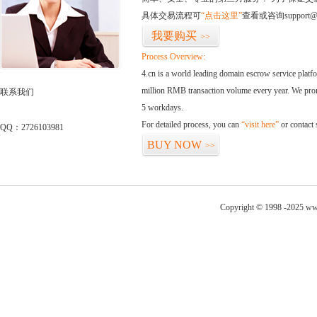
具体交易流程可
“点击这里”
查看或咨询support@
我要购买
>>
Process Overview:
4.cn is a world leading domain escrow service plat
million RMB transaction volume every year. We promi
联系我们
5 workdays.
For detailed process, you can
“visit here”
or contact
QQ：2726103981
BUY NOW
>>
Copyright © 1998 -2025 ww