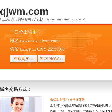
qjwm.com
您正在访问的域名可以转让!This domain name is for sale!
一口价出售中！
域名
qjwm.com
Domain Name:
售价
CNY 25997.00
Listing Price:
立即购买
BUY NOW
>>
>>
域名交易方式：
通过金名网(4.cn) 中介交易
金名网(4.cn)是全球领先的域名交易服务机
简单、安全、专业的第三方服务！ 为了保证交