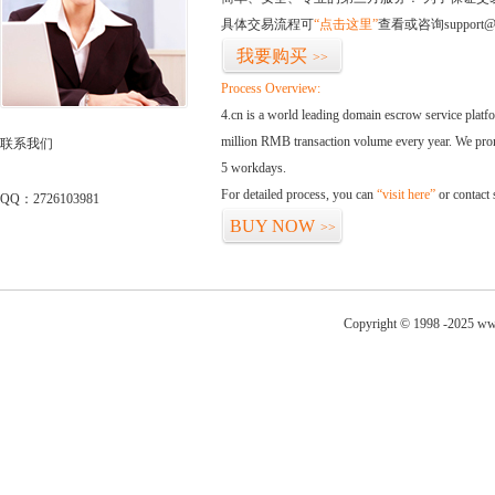
具体交易流程可
“点击这里”
查看或咨询support@
我要购买
>>
Process Overview:
4.cn is a world leading domain escrow service plat
million RMB transaction volume every year. We promi
联系我们
5 workdays.
For detailed process, you can
“visit here”
or contact
QQ：2726103981
BUY NOW
>>
Copyright © 1998 -2025 ww