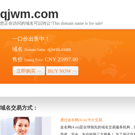
qjwm.com
您正在访问的域名可以转让!This domain name is for sale!
一口价出售中！
域名
qjwm.com
Domain Name:
售价
CNY 25997.00
Listing Price:
立即购买
BUY NOW
>>
>>
域名交易方式：
通过金名网(4.cn) 中介交易
金名网(4.cn)是全球领先的域名交易服务机
简单、安全、专业的第三方服务！ 为了保证交