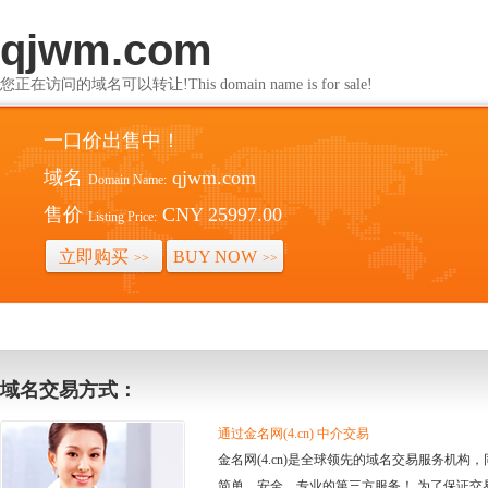
qjwm.com
您正在访问的域名可以转让!This domain name is for sale!
一口价出售中！
域名
qjwm.com
Domain Name:
售价
CNY 25997.00
Listing Price:
立即购买
BUY NOW
>>
>>
域名交易方式：
通过金名网(4.cn) 中介交易
金名网(4.cn)是全球领先的域名交易服务机
简单、安全、专业的第三方服务！ 为了保证交