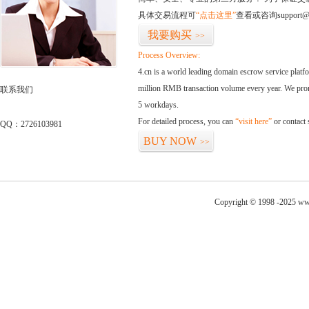
具体交易流程可
“点击这里”
查看或咨询support@
我要购买
>>
Process Overview:
4.cn is a world leading domain escrow service plat
million RMB transaction volume every year. We promi
联系我们
5 workdays.
For detailed process, you can
“visit here”
or contact
QQ：2726103981
BUY NOW
>>
Copyright © 1998 -2025 ww