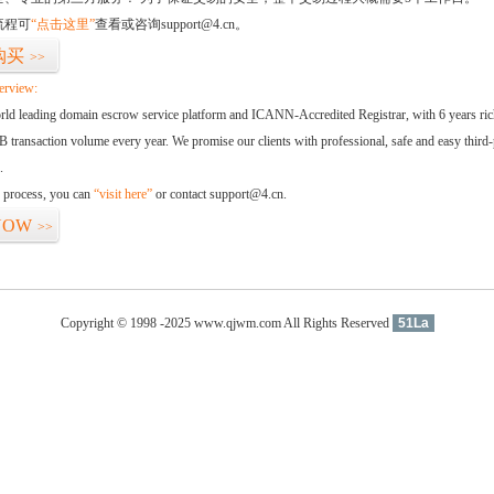
流程可
“点击这里”
查看或咨询support@4.cn。
购买
>>
erview:
orld leading domain escrow service platform and ICANN-Accredited Registrar, with 6 years ri
 transaction volume every year. We promise our clients with professional, safe and easy third-
.
d process, you can
“visit here”
or contact support@4.cn.
NOW
>>
Copyright © 1998 -2025 www.qjwm.com All Rights Reserved
51La