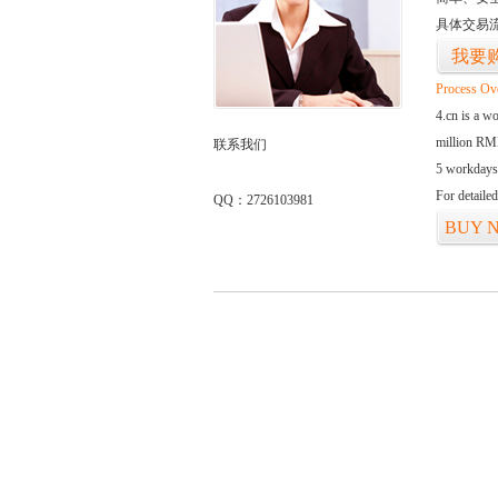
具体交易
我要
Process Ov
4.cn is a w
million RMB
联系我们
5 workdays
For detaile
QQ：2726103981
BUY 