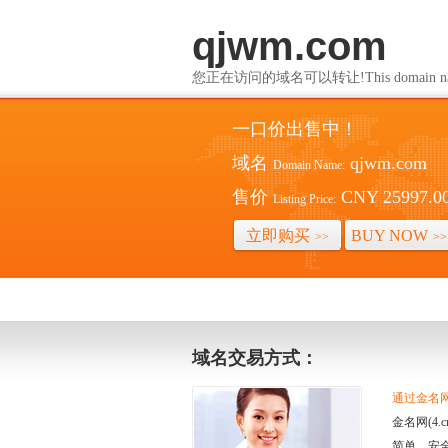
qjwm.com
您正在访问的域名可以转让!This domain name i
一口价出售中！
域名
qjwm.com
Domain Name:
售价
CNY 25997.0
Listing Price:
立即购买
BUY NOW
>>
>>
域名交易方式：
通过金名网(
金名网(4
简单、安