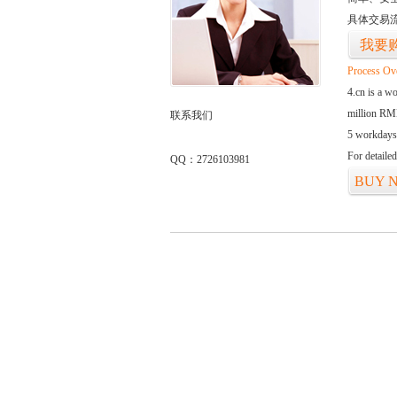
具体交易
我要
Process Ov
4.cn is a w
million RMB
联系我们
5 workdays
For detaile
QQ：2726103981
BUY 