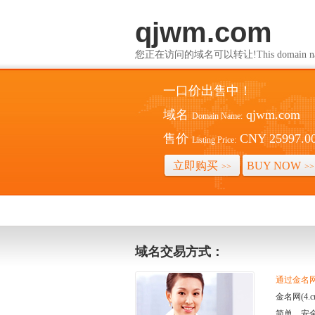
qjwm.com
您正在访问的域名可以转让!This domain name i
一口价出售中！
域名
qjwm.com
Domain Name:
售价
CNY 25997.0
Listing Price:
立即购买
BUY NOW
>>
>>
域名交易方式：
通过金名网(
金名网(4
简单、安