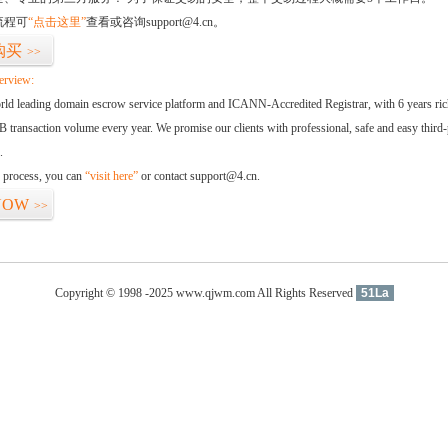
流程可
“点击这里”
查看或咨询support@4.cn。
购买
>>
erview:
orld leading domain escrow service platform and ICANN-Accredited Registrar, with 6 years ri
 transaction volume every year. We promise our clients with professional, safe and easy third-
.
d process, you can
“visit here”
or contact support@4.cn.
NOW
>>
Copyright © 1998 -2025 www.qjwm.com All Rights Reserved
51La