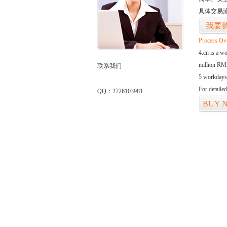
具体交易
我要
Process Ov
4.cn is a w
million RMB
联系我们
5 workdays
For detaile
QQ：2726103981
BUY 