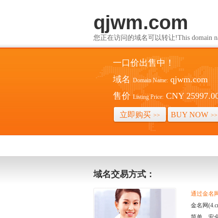
qjwm.com
您正在访问的域名可以转让!This domain name i
一口价出售中！
域名
qjwm.com
Domain Name:
售价
CNY 25997.0
Listing Price:
立即购买
BUY NOW
>>
>>
域名交易方式：
通过金名网(
金名网(4
简单、安