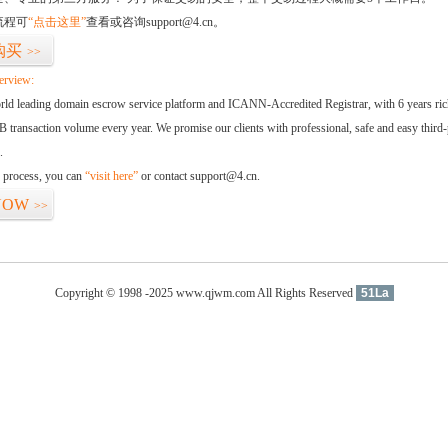
流程可
“点击这里”
查看或咨询support@4.cn。
购买
>>
erview:
orld leading domain escrow service platform and ICANN-Accredited Registrar, with 6 years ri
 transaction volume every year. We promise our clients with professional, safe and easy third-
.
d process, you can
“visit here”
or contact support@4.cn.
NOW
>>
Copyright © 1998 -2025 www.qjwm.com All Rights Reserved
51La