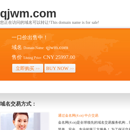
qjwm.com
您正在访问的域名可以转让!This domain name is for sale!
一口价出售中！
域名
qjwm.com
Domain Name:
售价
CNY 25997.00
Listing Price:
立即购买
BUY NOW
>>
>>
域名交易方式：
通过金名网(4.cn) 中介交易
金名网(4.cn)是全球领先的域名交易服务机
简单、安全、专业的第三方服务！ 为了保证交