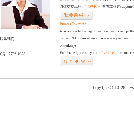
具体交易流程可
“点击这里”
查看或咨询support@
我要购买
>>
Process Overview:
4.cn is a world leading domain escrow service plat
million RMB transaction volume every year. We promi
联系我们
5 workdays.
For detailed process, you can
“visit here”
or contact
QQ：2726103981
BUY NOW
>>
Copyright © 1998 -2025 ww