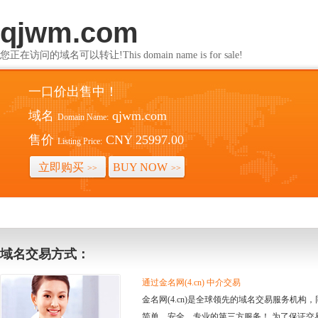
qjwm.com
您正在访问的域名可以转让!This domain name is for sale!
一口价出售中！
域名
qjwm.com
Domain Name:
售价
CNY 25997.00
Listing Price:
立即购买
BUY NOW
>>
>>
域名交易方式：
通过金名网(4.cn) 中介交易
金名网(4.cn)是全球领先的域名交易服务机
简单、安全、专业的第三方服务！ 为了保证交