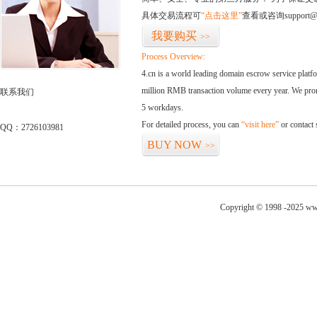
具体交易流程可
“点击这里”
查看或咨询support@
我要购买
>>
Process Overview:
4.cn is a world leading domain escrow service plat
million RMB transaction volume every year. We promi
联系我们
5 workdays.
For detailed process, you can
“visit here”
or contact
QQ：2726103981
BUY NOW
>>
Copyright © 1998 -2025 ww