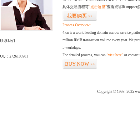
具体交易流程可
“点击这里”
查看或咨询support@
我要购买
>>
Process Overview:
4.cn is a world leading domain escrow service plat
million RMB transaction volume every year. We promi
联系我们
5 workdays.
For detailed process, you can
“visit here”
or contact
QQ：2726103981
BUY NOW
>>
Copyright © 1998 -2025 ww