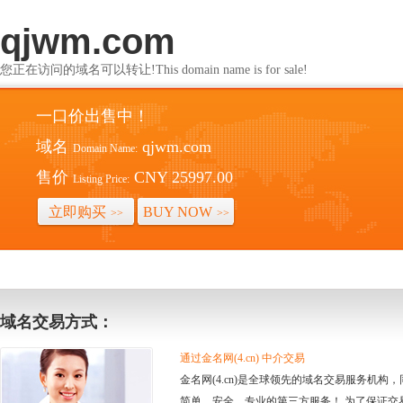
qjwm.com
您正在访问的域名可以转让!This domain name is for sale!
一口价出售中！
域名
qjwm.com
Domain Name:
售价
CNY 25997.00
Listing Price:
立即购买
BUY NOW
>>
>>
域名交易方式：
通过金名网(4.cn) 中介交易
金名网(4.cn)是全球领先的域名交易服务机
简单、安全、专业的第三方服务！ 为了保证交